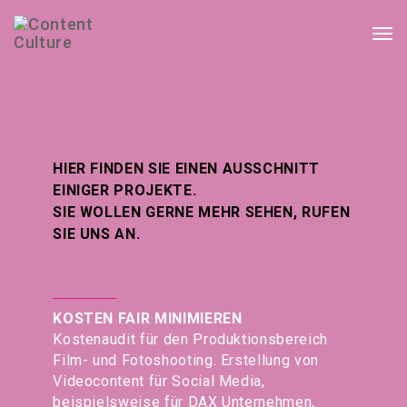
Togg
navi
HIER FINDEN SIE EINEN AUSSCHNITT
EINIGER PROJEKTE.
SIE WOLLEN GERNE MEHR SEHEN, RUFEN
SIE UNS AN.
KOSTEN FAIR MINIMIEREN
Kostenaudit für den Produktionsbereich
Film- und Fotoshooting. Erstellung von
Videocontent für Social Media,
beispielsweise für DAX Unternehmen,